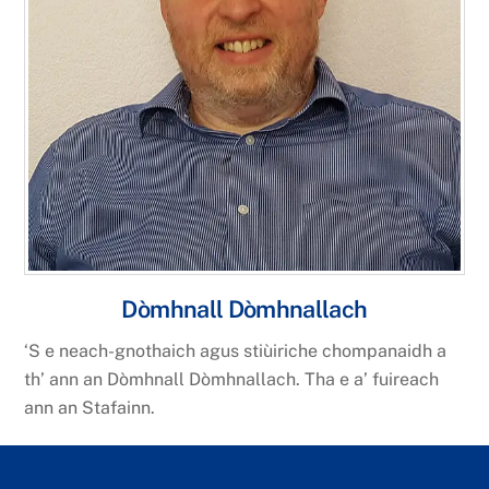
Dòmhnall Dòmhnallach
‘S e neach-gnothaich agus stiùiriche chompanaidh a
th’ ann an Dòmhnall Dòmhnallach. Tha e a’ fuireach
ann an Stafainn.