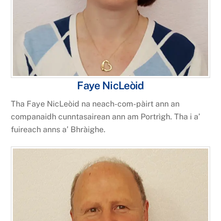
Faye NicLeòid
Tha Faye NicLeòid na neach-com-pàirt ann an
companaidh cunntasairean ann am Portrìgh. Tha i a’
fuireach anns a’ Bhràighe.