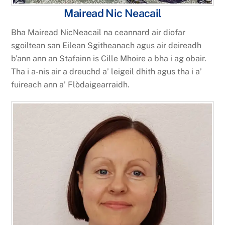
Mairead Nic Neacail
Bha Mairead NicNeacail na ceannard air diofar
sgoiltean san Eilean Sgitheanach agus air deireadh
b’ann ann an Stafainn is Cille Mhoire a bha i ag obair.
Tha i a-nis air a dreuchd a’ leigeil dhith agus tha i a’
fuireach ann a’ Flòdaigearraidh.