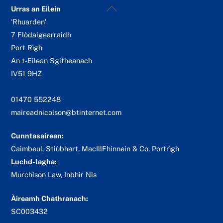
Back
Urras an Eilein
To
‘Rhuarden’
Top
7 Flòdaigearraidh
Port Rìgh
An t-Eilean Sgitheanach
IV51 9HZ
01470 552248
maireadnicolson@btinternet.com
Cunntasairean:
Caimbeul, Stiùbhart, MacIllFhinnein & Co, Portrìgh
Luchd-lagha:
Murchison Law, Inbhir Nis
Àireamh Chathranach:
SC003432