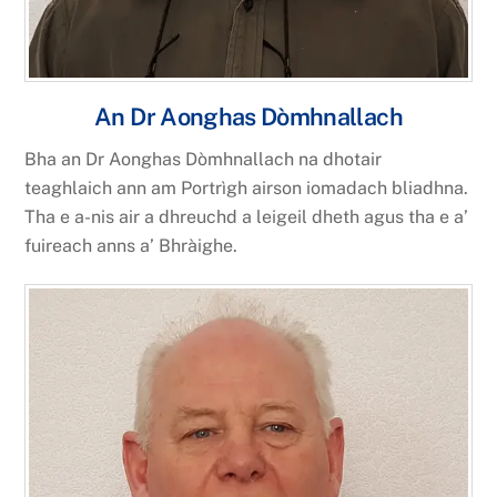
An Dr Aonghas Dòmhnallach
Bha an Dr Aonghas Dòmhnallach na dhotair
teaghlaich ann am Portrìgh airson iomadach bliadhna.
Tha e a-nis air a dhreuchd a leigeil dheth agus tha e a’
fuireach anns a’ Bhràighe.