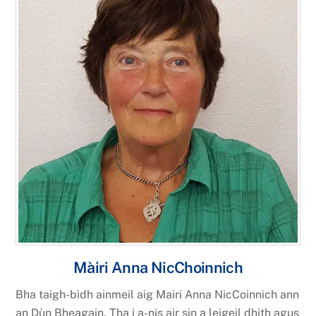
Màiri Anna NicChoinnich
Bha taigh-bìdh ainmeil aig Mairi Anna NicCoinnich ann
an Dùn Bheagain. Tha i a-nis air sin a leigeil dhith agus