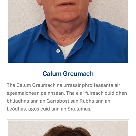
Calum Greumach
Tha Calum Greumach na urrasair phroifeasanta air
sgeamaichean peinnsean. Tha e a’ fuireach cuid dhen
bhliadhna ann an Garrabost san Rubha ann an
Leòdhas, agus cuid ann an Sgùlamus.